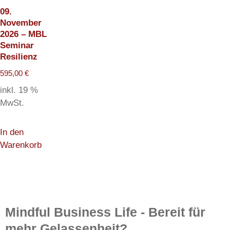
09.
November
2026 – MBL
Seminar
Resilienz
595,00
€
inkl. 19 %
MwSt.
In den
Warenkorb
Mindful Business Life - Bereit für
mehr Gelassenheit?