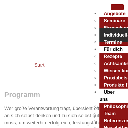
Angebote
Seminare
Firmenku
Individuel
Termine
Individuelle Angebote
Für dich
Rezepte
Achtsamke
Start
/ Individuelle Angebote
Wissen ko
Praxisbeis
Produkte f
Über
Programm
uns
Philosoph
Wer große Verantwortung trägt, übersieht oft, dass er
Team
an sich selbst denken und zu sich selbst gut sein
Referenze
muss, um weiterhin erfolgreich, leistungsfähig,
Newsletter