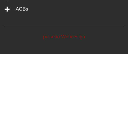
AGBs
pulsedo Webdesign