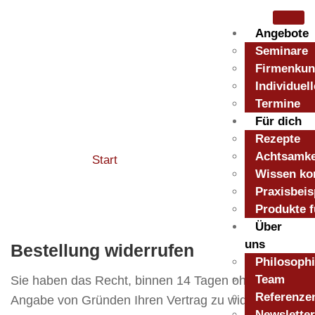
Angebote
Seminare
Firmenku
Individuel
Termine
Widerrufsformular
Für dich
Rezepte
Achtsamke
Start
/ Widerrufsformular
Wissen ko
Praxisbeis
Produkte f
Über
uns
Bestellung widerrufen
Philosoph
Team
Sie haben das Recht, binnen 14 Tagen ohne
Referenze
Angabe von Gründen Ihren Vertrag zu widerrufen.
Newsletter