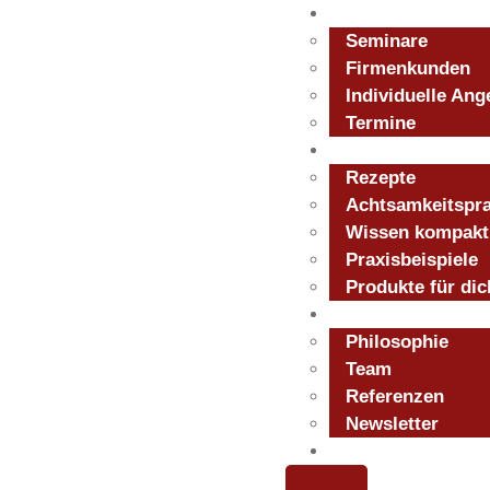
Angebote
Seminare
Firmenkunden
Individuelle Ang
Termine
Für dich
Rezepte
Achtsamkeitspra
Wissen kompakt
Rote Bete:
Praxisbeispiele
Produkte für dic
Über uns
Powerknolle
Philosophie
Team
Referenzen
Energie
Newsletter
Blog