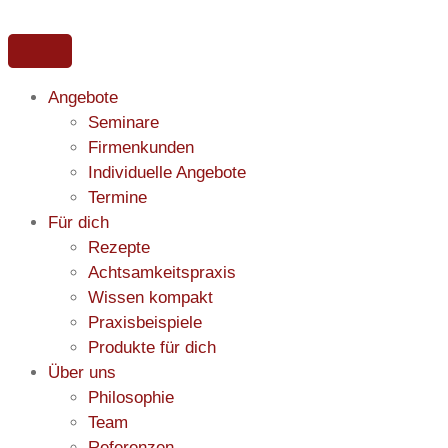
Angebote
Seminare
Firmenkunden
Deep Work: Wie du
Individuelle Angebote
Termine
endlich wieder
Für dich
Rezepte
konzentriert arbeitest
Achtsamkeitspraxis
Wissen kompakt
und
Praxisbeispiele
Produkte für dich
wirklich vorankommst
Über uns
Philosophie
Team
Der Arbeitstag beginnt und du hast dir fest
Referenzen