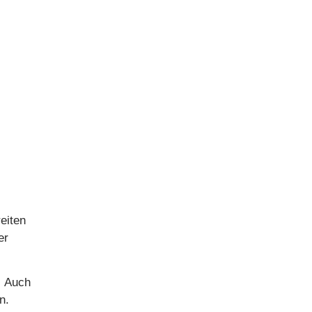
eiten
er
: Auch
n.