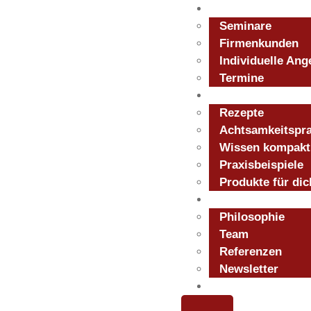
Angebote
Seminare
Firmenkunden
Individuelle Ang
Termine
Für dich
Rezepte
Achtsamkeitspra
Wissen kompakt
Cool bl
Praxisbeispiele
Produkte für dic
Über uns
Brennnesselt
Philosophie
Team
Referenzen
Schwi
Newsletter
Blog