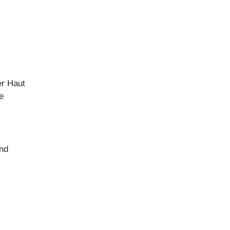
er Haut
e
und